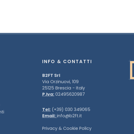
INFO & CONTATTI
B2FT Srl
Via Orzinuovi, 109
25125 Brescia - Italy
P.Iva:
02495620987
i
Tel:
(+39) 030 349065
ti
Email:
info@b2ft.it
Privacy
&
Cookie Policy