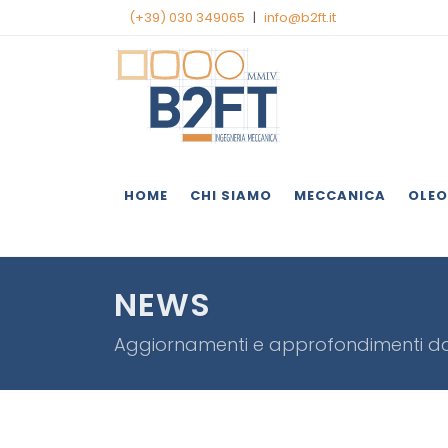
(+39) 030 349065
|
info@b2ft.it
HOME
CHI SIAMO
MECCANICA
OLEO
NEWS
Aggiornamenti e approfondimenti d