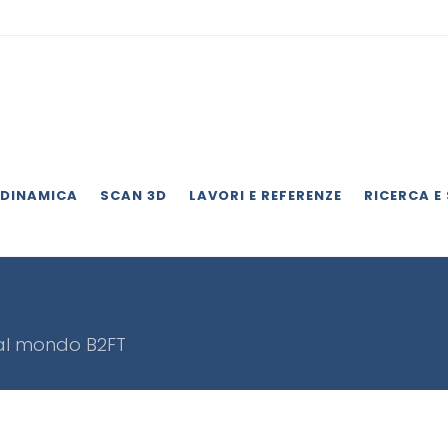
DINAMICA
SCAN 3D
LAVORI E REFERENZE
RICERCA E
al mondo B2FT