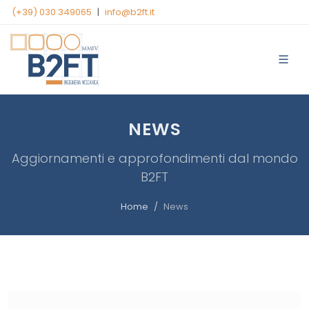
(+39) 030 349065
|
info@b2ft.it
NEWS
Aggiornamenti e approfondimenti dal mondo
B2FT
Home
News